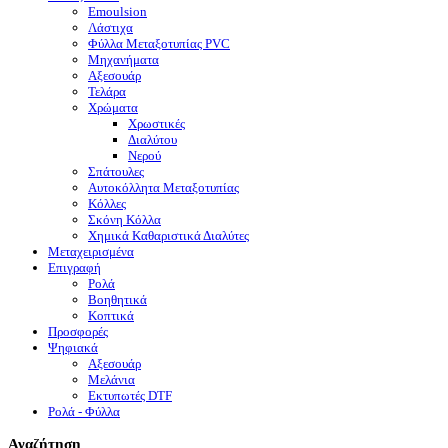
Emoulsion
Λάστιχα
Φύλλα Μεταξοτυπίας PVC
Μηχανήματα
Αξεσουάρ
Τελάρα
Χρώματα
Χρωστικές
Διαλύτου
Νερού
Σπάτουλες
Αυτοκόλλητα Μεταξοτυπίας
Κόλλες
Σκόνη Κόλλα
Χημικά Καθαριστικά Διαλύτες
Μεταχειρισμένα
Επιγραφή
Ρολά
Βοηθητικά
Κοπτικά
Προσφορές
Ψηφιακά
Αξεσουάρ
Μελάνια
Eκτυπωτές DTF
Ρολά - Φύλλα
Αναζήτηση