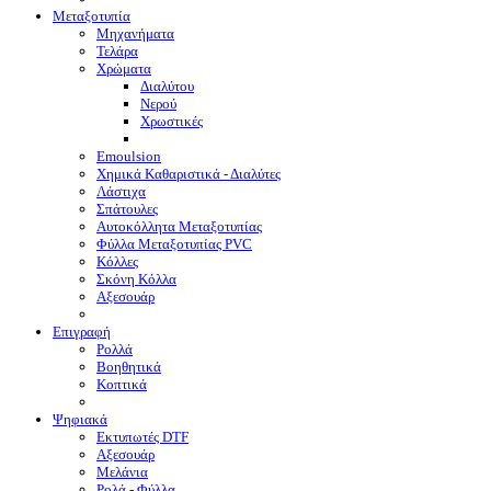
Μεταξοτυπία
Μηχανήματα
Τελάρα
Χρώματα
Διαλύτου
Νερού
Χρωστικές
Emoulsion
Χημικά Καθαριστικά - Διαλύτες
Λάστιχα
Σπάτουλες
Αυτοκόλλητα Μεταξοτυπίας
Φύλλα Μεταξοτυπίας PVC
Κόλλες
Σκόνη Κόλλα
Αξεσουάρ
Επιγραφή
Ρολλά
Βοηθητικά
Κοπτικά
Ψηφιακά
Eκτυπωτές DTF
Αξεσουάρ
Μελάνια
Ρολά - Φύλλα