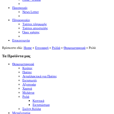
Προσφορές
News Letter
Πληροφορίες
Τρόποι πληρωμής
Τρόποι αποστολής
Όροι χρήσης
Επικοινωνία
Βρίσκεστε εδώ:
Home
»
Επιγραφή
»
Ρολλά
»
Θερμομεταφορά
»
Ρολά
Τα Προϊόντα μας
Θερμομεταφορά
Κούπες
Πρέσες
Ανταλλακτικά για Πρέσες
Εκτυπωτές
Αξεσουάρ
Χαρτιά
Μελάνια
Ρολά
Κοπτικά
Εκτυπώσιμα
Σκόνη Κόλλα
Μεταξοτυπία