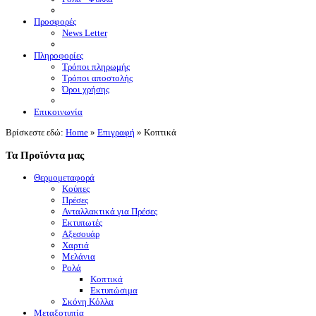
Προσφορές
News Letter
Πληροφορίες
Τρόποι πληρωμής
Τρόποι αποστολής
Όροι χρήσης
Επικοινωνία
Βρίσκεστε εδώ:
Home
»
Επιγραφή
»
Κοπτικά
Τα Προϊόντα μας
Θερμομεταφορά
Κούπες
Πρέσες
Ανταλλακτικά για Πρέσες
Εκτυπωτές
Αξεσουάρ
Χαρτιά
Μελάνια
Ρολά
Κοπτικά
Εκτυπώσιμα
Σκόνη Κόλλα
Μεταξοτυπία