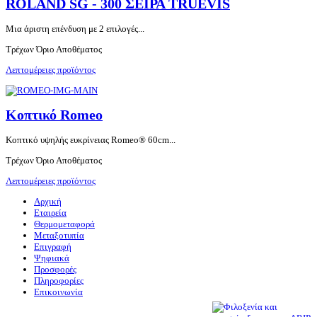
ROLAND SG - 300 ΣΕΙΡΑ TRUEVIS
Μια άριστη επένδυση με 2 επιλογές...
Τρέχων Όριο Αποθέματος
Λεπτομέρειες προϊόντος
Κοπτικό Romeo
Κοπτικό υψηλής ευκρίνειας Romeo® 60cm...
Τρέχων Όριο Αποθέματος
Λεπτομέρειες προϊόντος
Αρχική
Εταιρεία
Θερμομεταφορά
Μεταξοτυπία
Επιγραφή
Ψηφιακά
Προσφορές
Πληροφορίες
Επικοινωνία