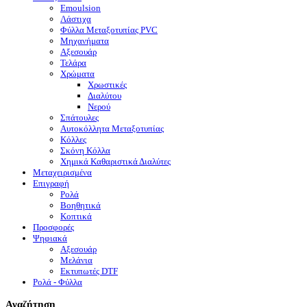
Emoulsion
Λάστιχα
Φύλλα Μεταξοτυπίας PVC
Μηχανήματα
Αξεσουάρ
Τελάρα
Χρώματα
Χρωστικές
Διαλύτου
Νερού
Σπάτουλες
Αυτοκόλλητα Μεταξοτυπίας
Κόλλες
Σκόνη Κόλλα
Χημικά Καθαριστικά Διαλύτες
Μεταχειρισμένα
Επιγραφή
Ρολά
Βοηθητικά
Κοπτικά
Προσφορές
Ψηφιακά
Αξεσουάρ
Μελάνια
Eκτυπωτές DTF
Ρολά - Φύλλα
Αναζήτηση