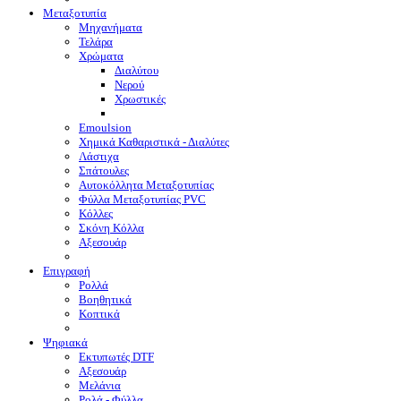
Μεταξοτυπία
Μηχανήματα
Τελάρα
Χρώματα
Διαλύτου
Νερού
Χρωστικές
Emoulsion
Χημικά Καθαριστικά - Διαλύτες
Λάστιχα
Σπάτουλες
Αυτοκόλλητα Μεταξοτυπίας
Φύλλα Μεταξοτυπίας PVC
Κόλλες
Σκόνη Κόλλα
Αξεσουάρ
Επιγραφή
Ρολλά
Βοηθητικά
Κοπτικά
Ψηφιακά
Eκτυπωτές DTF
Αξεσουάρ
Μελάνια
Ρολά - Φύλλα