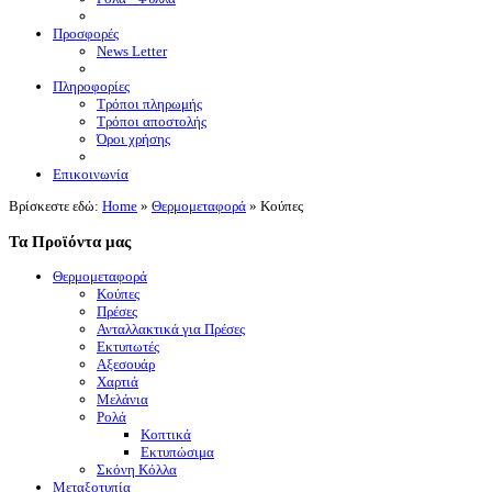
Προσφορές
News Letter
Πληροφορίες
Τρόποι πληρωμής
Τρόποι αποστολής
Όροι χρήσης
Επικοινωνία
Βρίσκεστε εδώ:
Home
»
Θερμομεταφορά
»
Κούπες
Τα Προϊόντα μας
Θερμομεταφορά
Κούπες
Πρέσες
Ανταλλακτικά για Πρέσες
Εκτυπωτές
Αξεσουάρ
Χαρτιά
Μελάνια
Ρολά
Κοπτικά
Εκτυπώσιμα
Σκόνη Κόλλα
Μεταξοτυπία