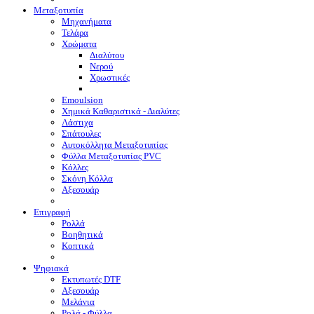
Μεταξοτυπία
Μηχανήματα
Τελάρα
Χρώματα
Διαλύτου
Νερού
Χρωστικές
Emoulsion
Χημικά Καθαριστικά - Διαλύτες
Λάστιχα
Σπάτουλες
Αυτοκόλλητα Μεταξοτυπίας
Φύλλα Μεταξοτυπίας PVC
Κόλλες
Σκόνη Κόλλα
Αξεσουάρ
Επιγραφή
Ρολλά
Βοηθητικά
Κοπτικά
Ψηφιακά
Eκτυπωτές DTF
Αξεσουάρ
Μελάνια
Ρολά - Φύλλα