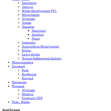
Emoulsion
Λάστιχα
Φύλλα Μεταξοτυπίας PVC
Μηχανήματα
Αξεσουάρ
Τελάρα
Χρώματα
Χρωστικές
Διαλύτου
Νερού
Σπάτουλες
Αυτοκόλλητα Μεταξοτυπίας
Κόλλες
Σκόνη Κόλλα
Χημικά Καθαριστικά Διαλύτες
Μεταχειρισμένα
Επιγραφή
Ρολά
Βοηθητικά
Κοπτικά
Προσφορές
Ψηφιακά
Αξεσουάρ
Μελάνια
Eκτυπωτές DTF
Ρολά - Φύλλα
Αναζήτηση