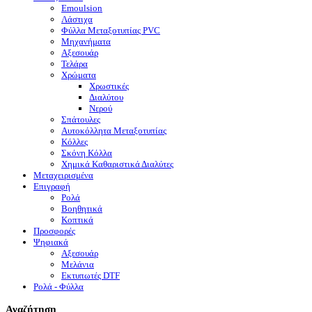
Emoulsion
Λάστιχα
Φύλλα Μεταξοτυπίας PVC
Μηχανήματα
Αξεσουάρ
Τελάρα
Χρώματα
Χρωστικές
Διαλύτου
Νερού
Σπάτουλες
Αυτοκόλλητα Μεταξοτυπίας
Κόλλες
Σκόνη Κόλλα
Χημικά Καθαριστικά Διαλύτες
Μεταχειρισμένα
Επιγραφή
Ρολά
Βοηθητικά
Κοπτικά
Προσφορές
Ψηφιακά
Αξεσουάρ
Μελάνια
Eκτυπωτές DTF
Ρολά - Φύλλα
Αναζήτηση