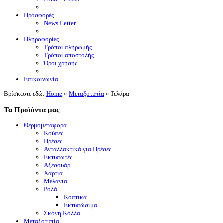
Προσφορές
News Letter
Πληροφορίες
Τρόποι πληρωμής
Τρόποι αποστολής
Όροι χρήσης
Επικοινωνία
Βρίσκεστε εδώ:
Home
»
Μεταξοτυπία
»
Τελάρα
Τα Προϊόντα μας
Θερμομεταφορά
Κούπες
Πρέσες
Ανταλλακτικά για Πρέσες
Εκτυπωτές
Αξεσουάρ
Χαρτιά
Μελάνια
Ρολά
Κοπτικά
Εκτυπώσιμα
Σκόνη Κόλλα
Μεταξοτυπία