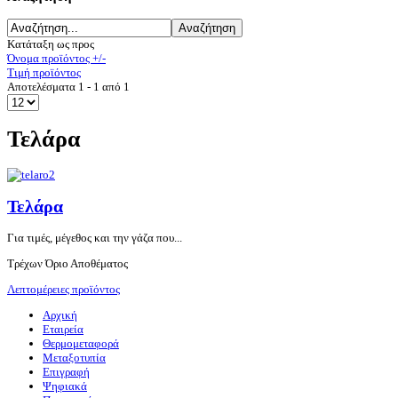
Κατάταξη ως προς
Όνομα προϊόντος +/-
Τιμή προϊόντος
Αποτελέσματα 1 - 1 από 1
Τελάρα
Τελάρα
Για τιμές, μέγεθος και την γάζα που...
Τρέχων Όριο Αποθέματος
Λεπτομέρειες προϊόντος
Αρχική
Εταιρεία
Θερμομεταφορά
Μεταξοτυπία
Επιγραφή
Ψηφιακά