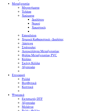
Μεταξοτυπία
Μηχανήματα
Τελάρα
Χρώματα
Διαλύτου
Νερού
Χρωστικές
Emoulsion
Χημικά Καθαριστικά - Διαλύτες
Λάστιχα
Σπάτουλες
Αυτοκόλλητα Μεταξοτυπίας
Φύλλα Μεταξοτυπίας PVC
Κόλλες
Σκόνη Κόλλα
Αξεσουάρ
Επιγραφή
Ρολλά
Βοηθητικά
Κοπτικά
Ψηφιακά
Eκτυπωτές DTF
Αξεσουάρ
Μελάνια
Ρολά - Φύλλα