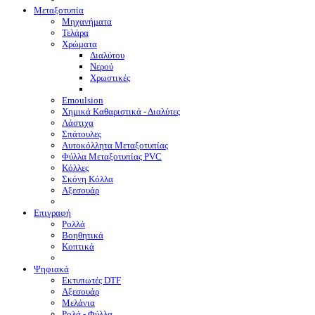
Μεταξοτυπία
Μηχανήματα
Τελάρα
Χρώματα
Διαλύτου
Νερού
Χρωστικές
Emoulsion
Χημικά Καθαριστικά - Διαλύτες
Λάστιχα
Σπάτουλες
Αυτοκόλλητα Μεταξοτυπίας
Φύλλα Μεταξοτυπίας PVC
Κόλλες
Σκόνη Κόλλα
Αξεσουάρ
Επιγραφή
Ρολλά
Βοηθητικά
Κοπτικά
Ψηφιακά
Eκτυπωτές DTF
Αξεσουάρ
Μελάνια
Ρολά - Φύλλα