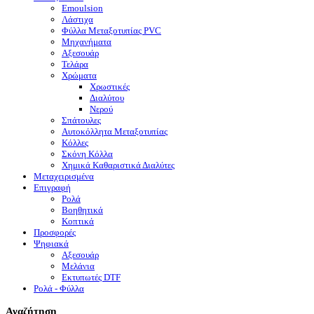
Emoulsion
Λάστιχα
Φύλλα Μεταξοτυπίας PVC
Μηχανήματα
Αξεσουάρ
Τελάρα
Χρώματα
Χρωστικές
Διαλύτου
Νερού
Σπάτουλες
Αυτοκόλλητα Μεταξοτυπίας
Κόλλες
Σκόνη Κόλλα
Χημικά Καθαριστικά Διαλύτες
Μεταχειρισμένα
Επιγραφή
Ρολά
Βοηθητικά
Κοπτικά
Προσφορές
Ψηφιακά
Αξεσουάρ
Μελάνια
Eκτυπωτές DTF
Ρολά - Φύλλα
Αναζήτηση