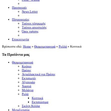
Προσφορές
News Letter
Πληροφορίες
Τρόποι πληρωμής
Τρόποι αποστολής
Όροι χρήσης
Επικοινωνία
Βρίσκεστε εδώ:
Home
»
Θερμομεταφορά
»
Ρολλά
»
Κοπτικά
Τα Προϊόντα μας
Θερμομεταφορά
Κούπες
Πρέσες
Ανταλλακτικά για Πρέσες
Εκτυπωτές
Αξεσουάρ
Χαρτιά
Μελάνια
Ρολά
Κοπτικά
Εκτυπώσιμα
Σκόνη Κόλλα
Μεταξοτυπία