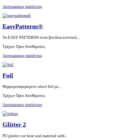
Λεπτομέρειες προϊόντος
EasyPatterns®
Τα EASY PATTERNS είναι βυνύλια κοπτικά,...
Τρέχων Όριο Αποθέματος
Λεπτομέρειες προϊόντος
Foil
Θερμομεταφερόμενο υλικό foil με...
Τρέχων Όριο Αποθέματος
Λεπτομέρειες προϊόντος
Glitter 2
PU plotter cut heat seal material with...