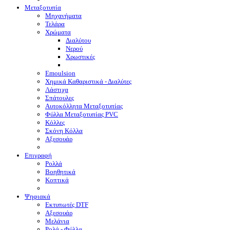
Μεταξοτυπία
Μηχανήματα
Τελάρα
Χρώματα
Διαλύτου
Νερού
Χρωστικές
Emoulsion
Χημικά Καθαριστικά - Διαλύτες
Λάστιχα
Σπάτουλες
Αυτοκόλλητα Μεταξοτυπίας
Φύλλα Μεταξοτυπίας PVC
Κόλλες
Σκόνη Κόλλα
Αξεσουάρ
Επιγραφή
Ρολλά
Βοηθητικά
Κοπτικά
Ψηφιακά
Eκτυπωτές DTF
Αξεσουάρ
Μελάνια
Ρολά - Φύλλα