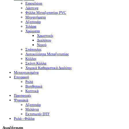
Emoulsion
Λάστιχα
Φύλλα Μεταξοτυπίας PVC
Μηχανήματα
Αξεσουάρ
Τελάρα
Χρώματα
Χρωστικές
Διαλύτου
Νερού
Σπάτουλες
Αυτοκόλλητα Μεταξοτυπίας
Κόλλες
Σκόνη Κόλλα
Χημικά Καθαριστικά Διαλύτες
Μεταχειρισμένα
Επιγραφή
Ρολά
Βοηθητικά
Κοπτικά
Προσφορές
Ψηφιακά
Αξεσουάρ
Μελάνια
Eκτυπωτές DTF
Ρολά - Φύλλα
Αναζήτηση