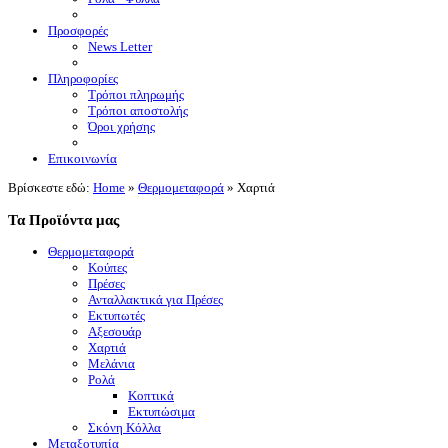
Προσφορές
News Letter
Πληροφορίες
Τρόποι πληρωμής
Τρόποι αποστολής
Όροι χρήσης
Επικοινωνία
Βρίσκεστε εδώ:
Home
»
Θερμομεταφορά
»
Χαρτιά
Τα Προϊόντα μας
Θερμομεταφορά
Κούπες
Πρέσες
Ανταλλακτικά για Πρέσες
Εκτυπωτές
Αξεσουάρ
Χαρτιά
Μελάνια
Ρολά
Κοπτικά
Εκτυπώσιμα
Σκόνη Κόλλα
Μεταξοτυπία