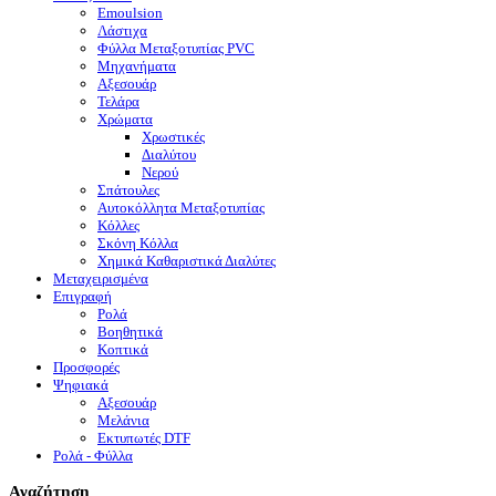
Emoulsion
Λάστιχα
Φύλλα Μεταξοτυπίας PVC
Μηχανήματα
Αξεσουάρ
Τελάρα
Χρώματα
Χρωστικές
Διαλύτου
Νερού
Σπάτουλες
Αυτοκόλλητα Μεταξοτυπίας
Κόλλες
Σκόνη Κόλλα
Χημικά Καθαριστικά Διαλύτες
Μεταχειρισμένα
Επιγραφή
Ρολά
Βοηθητικά
Κοπτικά
Προσφορές
Ψηφιακά
Αξεσουάρ
Μελάνια
Eκτυπωτές DTF
Ρολά - Φύλλα
Αναζήτηση