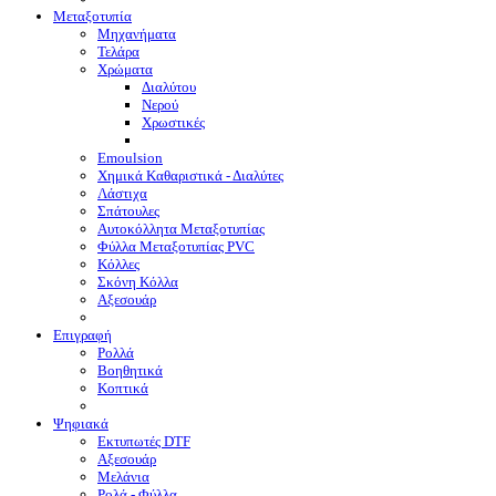
Μεταξοτυπία
Μηχανήματα
Τελάρα
Χρώματα
Διαλύτου
Νερού
Χρωστικές
Emoulsion
Χημικά Καθαριστικά - Διαλύτες
Λάστιχα
Σπάτουλες
Αυτοκόλλητα Μεταξοτυπίας
Φύλλα Μεταξοτυπίας PVC
Κόλλες
Σκόνη Κόλλα
Αξεσουάρ
Επιγραφή
Ρολλά
Βοηθητικά
Κοπτικά
Ψηφιακά
Eκτυπωτές DTF
Αξεσουάρ
Μελάνια
Ρολά - Φύλλα