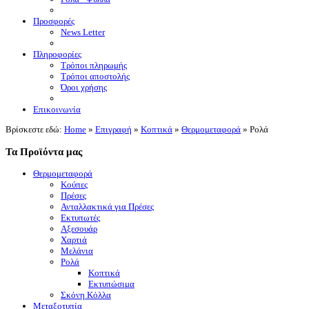
Προσφορές
News Letter
Πληροφορίες
Τρόποι πληρωμής
Τρόποι αποστολής
Όροι χρήσης
Επικοινωνία
Βρίσκεστε εδώ:
Home
»
Επιγραφή
»
Κοπτικά
»
Θερμομεταφορά
»
Ρολά
Τα Προϊόντα μας
Θερμομεταφορά
Κούπες
Πρέσες
Ανταλλακτικά για Πρέσες
Εκτυπωτές
Αξεσουάρ
Χαρτιά
Μελάνια
Ρολά
Κοπτικά
Εκτυπώσιμα
Σκόνη Κόλλα
Μεταξοτυπία