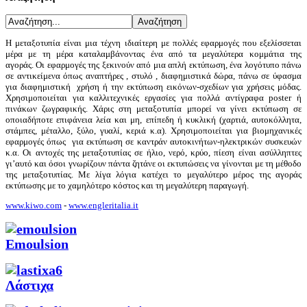
Η μεταξοτυπία είναι μια τέχνη ιδιαίτερη με πολλές εφαρμογές που εξελίσσεται
μέρα με τη μέρα καταλαμβάνοντας ένα από τα μεγαλύτερα κομμάτια της
αγοράς.
Οι εφαρμογές της ξεκινούν από μια απλή εκτύπωση, ένα λογότυπο πάνω
σε αντικείμενα όπως αναπτήρες , στυλό , διαφημιστικά δώρα, πάνω σε ύφασμα
για διαφημιστική χρήση ή την εκτύπωση εικόνων-σχεδίων για χρήσεις μόδας.
Χρησιμοποιείται για καλλιτεχνικές εργασίες για πολλά αντίγραφα poster ή
πινάκων ζωγραφικής. Χάρις στη μεταξοτυπία μπορεί να γίνει εκτύπωση σε
οποιαδήποτε επιφάνεια λεία και μη, επίπεδη ή κυκλική (χαρτιά, αυτοκόλλητα,
στάμπες, μέταλλο, ξύλο, γυαλί, κεριά κ.α). Χρησιμοποιείται για βιομηχανικές
εφαρμογές όπως για εκτύπωση σε καντράν αυτοκινήτων-ηλεκτρικών συσκευών
κ.α. Οι αντοχές της μεταξοτυπίας σε ήλιο, νερό, κρύο, πίεση είναι ασύλληπτες
γι’αυτό και όσοι γνωρίζουν πάντα ζητάνε οι εκτυπώσεις να γίνονται με τη μέθοδο
της μεταξοτυπίας.
Με λίγα λόγια κατέχει το μεγαλύτερο μέρος της αγοράς
εκτύπωσης με το χαμηλότερο κόστος και τη μεγαλύτερη παραγωγή.
www.kiwo.com
-
www.engleritalia.it
Emoulsion
Λάστιχα