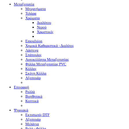
Μεταξοτυπία
Μηχανήματα
Τελάρα
Χρώματα
Διαλύτου
Νερού
Χρωστικές
Emoulsion
Χημικά Καθαριστικά - Διαλύτες
Λάστιχα
Σπάτουλες
Αυτοκόλλητα Μεταξοτυπίας
Φύλλα Μεταξοτυπίας PVC
Κόλλες
Σκόνη Κόλλα
Αξεσουάρ
Επιγραφή
Ρολλά
Βοηθητικά
Κοπτικά
Ψηφιακά
Eκτυπωτές DTF
Αξεσουάρ
Μελάνια
Ρολά - Φύλλα