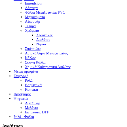
Emoulsion
Λάστιχα
Φύλλα Μεταξοτυπίας PVC
Μηχανήματα
Αξεσουάρ
Τελάρα
Χρώματα
Χρωστικές
Διαλύτου
Νερού
Σπάτουλες
Αυτοκόλλητα Μεταξοτυπίας
Κόλλες
Σκόνη Κόλλα
Χημικά Καθαριστικά Διαλύτες
Μεταχειρισμένα
Επιγραφή
Ρολά
Βοηθητικά
Κοπτικά
Προσφορές
Ψηφιακά
Αξεσουάρ
Μελάνια
Eκτυπωτές DTF
Ρολά - Φύλλα
Αναζήτηση