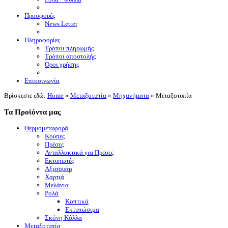
Προσφορές
News Letter
Πληροφορίες
Τρόποι πληρωμής
Τρόποι αποστολής
Όροι χρήσης
Επικοινωνία
Βρίσκεστε εδώ:
Home
»
Μεταξοτυπία
»
Μηχανήματα
»
Μεταξοτυπία
Τα Προϊόντα μας
Θερμομεταφορά
Κούπες
Πρέσες
Ανταλλακτικά για Πρέσες
Εκτυπωτές
Αξεσουάρ
Χαρτιά
Μελάνια
Ρολά
Κοπτικά
Εκτυπώσιμα
Σκόνη Κόλλα
Μεταξοτυπία