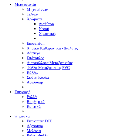
Μεταξοτυπία
Μηχανήματα
Τελάρα
Χρώματα
Διαλύτου
Νερού
Χρωστικές
Emoulsion
Χημικά Καθαριστικά - Διαλύτες
Λάστιχα
Σπάτουλες
Αυτοκόλλητα Μεταξοτυπίας
Φύλλα Μεταξοτυπίας PVC
Κόλλες
Σκόνη Κόλλα
Αξεσουάρ
Επιγραφή
Ρολλά
Βοηθητικά
Κοπτικά
Ψηφιακά
Eκτυπωτές DTF
Αξεσουάρ
Μελάνια
Ρολά - Φύλλα