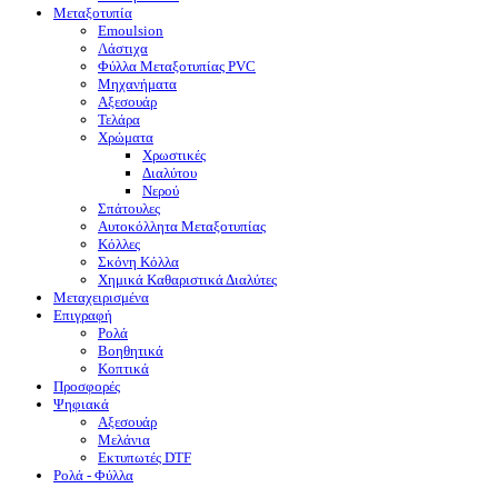
Μεταξοτυπία
Emoulsion
Λάστιχα
Φύλλα Μεταξοτυπίας PVC
Μηχανήματα
Αξεσουάρ
Τελάρα
Χρώματα
Χρωστικές
Διαλύτου
Νερού
Σπάτουλες
Αυτοκόλλητα Μεταξοτυπίας
Κόλλες
Σκόνη Κόλλα
Χημικά Καθαριστικά Διαλύτες
Μεταχειρισμένα
Επιγραφή
Ρολά
Βοηθητικά
Κοπτικά
Προσφορές
Ψηφιακά
Αξεσουάρ
Μελάνια
Eκτυπωτές DTF
Ρολά - Φύλλα