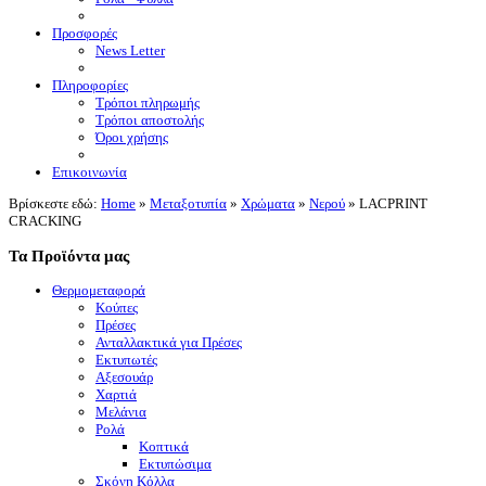
Προσφορές
News Letter
Πληροφορίες
Τρόποι πληρωμής
Τρόποι αποστολής
Όροι χρήσης
Επικοινωνία
Βρίσκεστε εδώ:
Home
»
Μεταξοτυπία
»
Χρώματα
»
Νερού
»
LACPRINT
CRACKING
Τα Προϊόντα μας
Θερμομεταφορά
Κούπες
Πρέσες
Ανταλλακτικά για Πρέσες
Εκτυπωτές
Αξεσουάρ
Χαρτιά
Μελάνια
Ρολά
Κοπτικά
Εκτυπώσιμα
Σκόνη Κόλλα