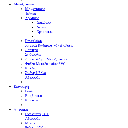
Μεταξοτυπία
Μηχανήματα
Τελάρα
Χρώματα
Διαλύτου
Νερού
Χρωστικές
Emoulsion
Χημικά Καθαριστικά - Διαλύτες
Λάστιχα
Σπάτουλες
Αυτοκόλλητα Μεταξοτυπίας
Φύλλα Μεταξοτυπίας PVC
Κόλλες
Σκόνη Κόλλα
Αξεσουάρ
Επιγραφή
Ρολλά
Βοηθητικά
Κοπτικά
Ψηφιακά
Eκτυπωτές DTF
Αξεσουάρ
Μελάνια
Ρολά - Φύλλα