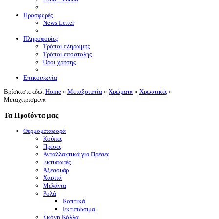
Προσφορές
News Letter
Πληροφορίες
Τρόποι πληρωμής
Τρόποι αποστολής
Όροι χρήσης
Επικοινωνία
Βρίσκεστε εδώ:
Home
»
Μεταξοτυπία
»
Χρώματα
»
Χρωστικές
»
Μεταχειρισμένα
Τα Προϊόντα μας
Θερμομεταφορά
Κούπες
Πρέσες
Ανταλλακτικά για Πρέσες
Εκτυπωτές
Αξεσουάρ
Χαρτιά
Μελάνια
Ρολά
Κοπτικά
Εκτυπώσιμα
Σκόνη Κόλλα