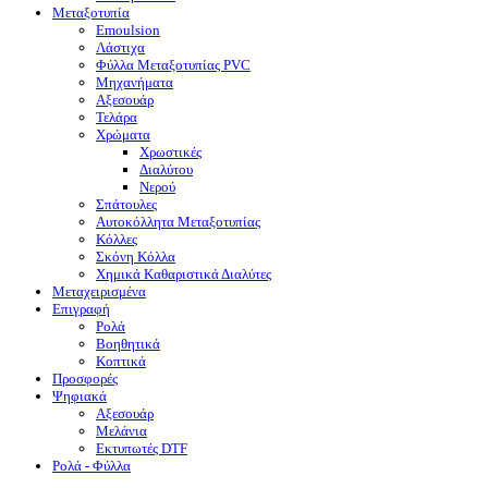
Μεταξοτυπία
Emoulsion
Λάστιχα
Φύλλα Μεταξοτυπίας PVC
Μηχανήματα
Αξεσουάρ
Τελάρα
Χρώματα
Χρωστικές
Διαλύτου
Νερού
Σπάτουλες
Αυτοκόλλητα Μεταξοτυπίας
Κόλλες
Σκόνη Κόλλα
Χημικά Καθαριστικά Διαλύτες
Μεταχειρισμένα
Επιγραφή
Ρολά
Βοηθητικά
Κοπτικά
Προσφορές
Ψηφιακά
Αξεσουάρ
Μελάνια
Eκτυπωτές DTF
Ρολά - Φύλλα