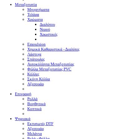
Μεταξοτυπία
Μηχανήματα
Τελάρα
Χρώματα
Διαλύτου
Νερού
Χρωστικές
Emoulsion
Χημικά Καθαριστικά - Διαλύτες
Λάστιχα
Σπάτουλες
Αυτοκόλλητα Μεταξοτυπίας
Φύλλα Μεταξοτυπίας PVC
Κόλλες
Σκόνη Κόλλα
Αξεσουάρ
Επιγραφή
Ρολλά
Βοηθητικά
Κοπτικά
Ψηφιακά
Eκτυπωτές DTF
Αξεσουάρ
Μελάνια
Ρολά - Φύλλα