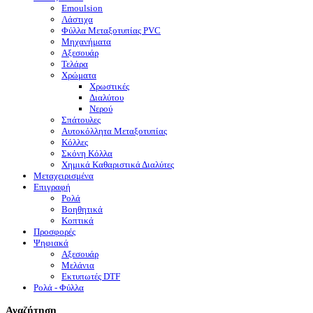
Emoulsion
Λάστιχα
Φύλλα Μεταξοτυπίας PVC
Μηχανήματα
Αξεσουάρ
Τελάρα
Χρώματα
Χρωστικές
Διαλύτου
Νερού
Σπάτουλες
Αυτοκόλλητα Μεταξοτυπίας
Κόλλες
Σκόνη Κόλλα
Χημικά Καθαριστικά Διαλύτες
Μεταχειρισμένα
Επιγραφή
Ρολά
Βοηθητικά
Κοπτικά
Προσφορές
Ψηφιακά
Αξεσουάρ
Μελάνια
Eκτυπωτές DTF
Ρολά - Φύλλα
Αναζήτηση