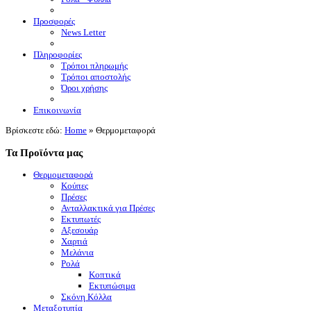
Προσφορές
News Letter
Πληροφορίες
Τρόποι πληρωμής
Τρόποι αποστολής
Όροι χρήσης
Επικοινωνία
Βρίσκεστε εδώ:
Home
»
Θερμομεταφορά
Τα Προϊόντα μας
Θερμομεταφορά
Κούπες
Πρέσες
Ανταλλακτικά για Πρέσες
Εκτυπωτές
Αξεσουάρ
Χαρτιά
Μελάνια
Ρολά
Κοπτικά
Εκτυπώσιμα
Σκόνη Κόλλα
Μεταξοτυπία