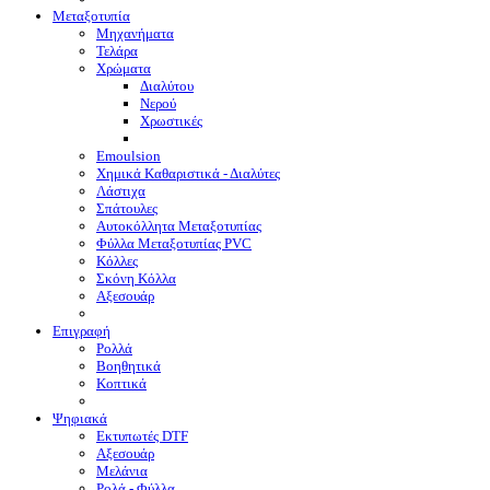
Μεταξοτυπία
Μηχανήματα
Τελάρα
Χρώματα
Διαλύτου
Νερού
Χρωστικές
Emoulsion
Χημικά Καθαριστικά - Διαλύτες
Λάστιχα
Σπάτουλες
Αυτοκόλλητα Μεταξοτυπίας
Φύλλα Μεταξοτυπίας PVC
Κόλλες
Σκόνη Κόλλα
Αξεσουάρ
Επιγραφή
Ρολλά
Βοηθητικά
Κοπτικά
Ψηφιακά
Eκτυπωτές DTF
Αξεσουάρ
Μελάνια
Ρολά - Φύλλα