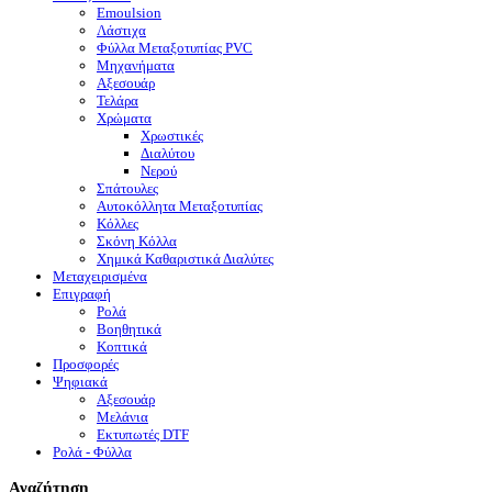
Emoulsion
Λάστιχα
Φύλλα Μεταξοτυπίας PVC
Μηχανήματα
Αξεσουάρ
Τελάρα
Χρώματα
Χρωστικές
Διαλύτου
Νερού
Σπάτουλες
Αυτοκόλλητα Μεταξοτυπίας
Κόλλες
Σκόνη Κόλλα
Χημικά Καθαριστικά Διαλύτες
Μεταχειρισμένα
Επιγραφή
Ρολά
Βοηθητικά
Κοπτικά
Προσφορές
Ψηφιακά
Αξεσουάρ
Μελάνια
Eκτυπωτές DTF
Ρολά - Φύλλα
Αναζήτηση