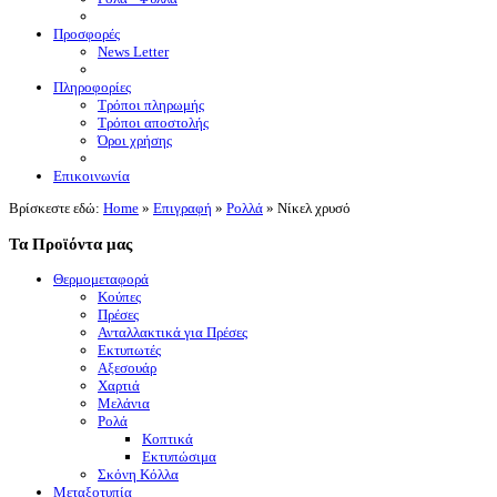
Προσφορές
News Letter
Πληροφορίες
Τρόποι πληρωμής
Τρόποι αποστολής
Όροι χρήσης
Επικοινωνία
Βρίσκεστε εδώ:
Home
»
Επιγραφή
»
Ρολλά
»
Νίκελ χρυσό
Τα Προϊόντα μας
Θερμομεταφορά
Κούπες
Πρέσες
Ανταλλακτικά για Πρέσες
Εκτυπωτές
Αξεσουάρ
Χαρτιά
Μελάνια
Ρολά
Κοπτικά
Εκτυπώσιμα
Σκόνη Κόλλα
Μεταξοτυπία