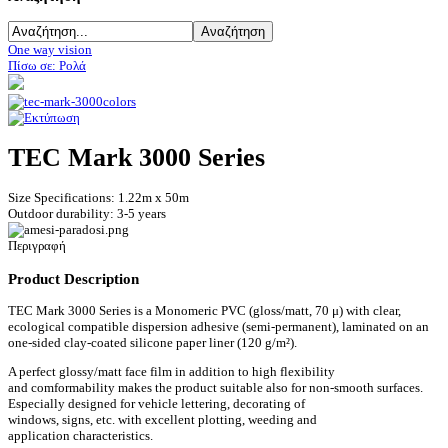
One way vision
Πίσω σε: Ρολά
TEC Mark 3000 Series
Size Specifications: 1.22m x 50m
Outdoor durability: 3-5 years
Περιγραφή
Product Description
TEC Mark 3000 Series is a Monomeric PVC (gloss/matt, 70 μ) with clear,
ecological compatible dispersion adhesive (semi-permanent), laminated on an
one-sided clay-coated silicone paper liner (120 g/m²).
A perfect glossy/matt face film in addition to high flexibility
and comformability makes the product suitable also for non-smooth surfaces.
Especially designed for vehicle lettering, decorating of
windows, signs, etc. with excellent plotting, weeding and
application characteristics.