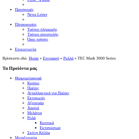
Προσφορές
News Letter
Πληροφορίες
Τρόποι πληρωμής
Τρόποι αποστολής
Όροι χρήσης
Επικοινωνία
Βρίσκεστε εδώ:
Home
»
Επιγραφή
»
Ρολλά
»
TEC Mark 3000 Series
Τα Προϊόντα μας
Θερμομεταφορά
Κούπες
Πρέσες
Ανταλλακτικά για Πρέσες
Εκτυπωτές
Αξεσουάρ
Χαρτιά
Μελάνια
Ρολά
Κοπτικά
Εκτυπώσιμα
Σκόνη Κόλλα
Μεταξοτυπία