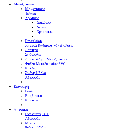
Μεταξοτυπία
Μηχανήματα
Τελάρα
Χρώματα
Διαλύτου
Νερού
Χρωστικές
Emoulsion
Χημικά Καθαριστικά - Διαλύτες
Λάστιχα
Σπάτουλες
Αυτοκόλλητα Μεταξοτυπίας
Φύλλα Μεταξοτυπίας PVC
Κόλλες
Σκόνη Κόλλα
Αξεσουάρ
Επιγραφή
Ρολλά
Βοηθητικά
Κοπτικά
Ψηφιακά
Eκτυπωτές DTF
Αξεσουάρ
Μελάνια
Ρολά - Φύλλα