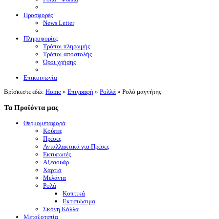
Προσφορές
News Letter
Πληροφορίες
Τρόποι πληρωμής
Τρόποι αποστολής
Όροι χρήσης
Επικοινωνία
Βρίσκεστε εδώ:
Home
»
Επιγραφή
»
Ρολλά
»
Ρολό μαγνήτης
Τα Προϊόντα μας
Θερμομεταφορά
Κούπες
Πρέσες
Ανταλλακτικά για Πρέσες
Εκτυπωτές
Αξεσουάρ
Χαρτιά
Μελάνια
Ρολά
Κοπτικά
Εκτυπώσιμα
Σκόνη Κόλλα
Μεταξοτυπία