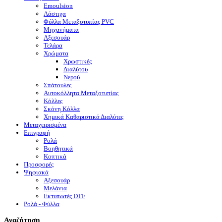
Emoulsion
Λάστιχα
Φύλλα Μεταξοτυπίας PVC
Μηχανήματα
Αξεσουάρ
Τελάρα
Χρώματα
Χρωστικές
Διαλύτου
Νερού
Σπάτουλες
Αυτοκόλλητα Μεταξοτυπίας
Κόλλες
Σκόνη Κόλλα
Χημικά Καθαριστικά Διαλύτες
Μεταχειρισμένα
Επιγραφή
Ρολά
Βοηθητικά
Κοπτικά
Προσφορές
Ψηφιακά
Αξεσουάρ
Μελάνια
Eκτυπωτές DTF
Ρολά - Φύλλα
Αναζήτηση