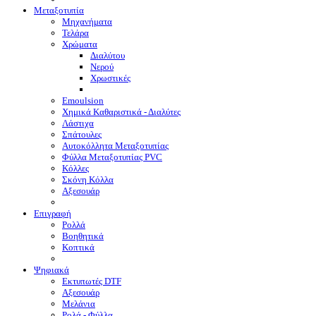
Μεταξοτυπία
Μηχανήματα
Τελάρα
Χρώματα
Διαλύτου
Νερού
Χρωστικές
Emoulsion
Χημικά Καθαριστικά - Διαλύτες
Λάστιχα
Σπάτουλες
Αυτοκόλλητα Μεταξοτυπίας
Φύλλα Μεταξοτυπίας PVC
Κόλλες
Σκόνη Κόλλα
Αξεσουάρ
Επιγραφή
Ρολλά
Βοηθητικά
Κοπτικά
Ψηφιακά
Eκτυπωτές DTF
Αξεσουάρ
Μελάνια
Ρολά - Φύλλα