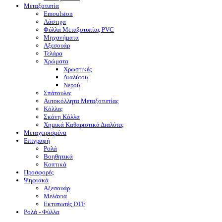
Μεταξοτυπία
Emoulsion
Λάστιχα
Φύλλα Μεταξοτυπίας PVC
Μηχανήματα
Αξεσουάρ
Τελάρα
Χρώματα
Χρωστικές
Διαλύτου
Νερού
Σπάτουλες
Αυτοκόλλητα Μεταξοτυπίας
Κόλλες
Σκόνη Κόλλα
Χημικά Καθαριστικά Διαλύτες
Μεταχειρισμένα
Επιγραφή
Ρολά
Βοηθητικά
Κοπτικά
Προσφορές
Ψηφιακά
Αξεσουάρ
Μελάνια
Eκτυπωτές DTF
Ρολά - Φύλλα