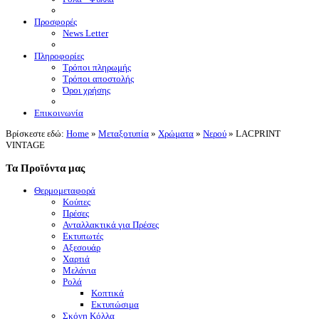
Προσφορές
News Letter
Πληροφορίες
Τρόποι πληρωμής
Τρόποι αποστολής
Όροι χρήσης
Επικοινωνία
Βρίσκεστε εδώ:
Home
»
Μεταξοτυπία
»
Χρώματα
»
Νερού
»
LACPRINT
VINTAGE
Τα Προϊόντα μας
Θερμομεταφορά
Κούπες
Πρέσες
Ανταλλακτικά για Πρέσες
Εκτυπωτές
Αξεσουάρ
Χαρτιά
Μελάνια
Ρολά
Κοπτικά
Εκτυπώσιμα
Σκόνη Κόλλα