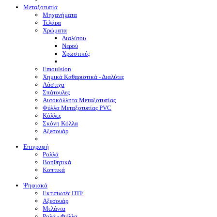
Μεταξοτυπία
Μηχανήματα
Τελάρα
Χρώματα
Διαλύτου
Νερού
Χρωστικές
Emoulsion
Χημικά Καθαριστικά - Διαλύτες
Λάστιχα
Σπάτουλες
Αυτοκόλλητα Μεταξοτυπίας
Φύλλα Μεταξοτυπίας PVC
Κόλλες
Σκόνη Κόλλα
Αξεσουάρ
Επιγραφή
Ρολλά
Βοηθητικά
Κοπτικά
Ψηφιακά
Eκτυπωτές DTF
Αξεσουάρ
Μελάνια
Ρολά - Φύλλα