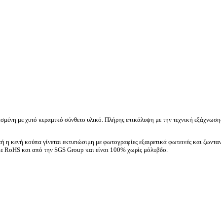
μένη με χυτό κεραμικό σύνθετο υλικό.
Πλήρης επικάλυψη με την τεχνική εξάχνωση
τή η κενή κούπα γίνεται εκτυπώσιμη με φωτογραφίες εξαιρετικά φωτεινές και ζωνταν
με RoHS και από την SGS Group και είναι 100% χωρίς μόλυβδο.