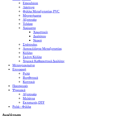
Emoulsion
Λάστιχα
Φύλλα Μεταξοτυπίας PVC
Μηχανήματα
Αξεσουάρ
Τελάρα
Χρώματα
Χρωστικές
Διαλύτου
Νερού
Σπάτουλες
Αυτοκόλλητα Μεταξοτυπίας
Κόλλες
Σκόνη Κόλλα
Χημικά Καθαριστικά Διαλύτες
Μεταχειρισμένα
Επιγραφή
Ρολά
Βοηθητικά
Κοπτικά
Προσφορές
Ψηφιακά
Αξεσουάρ
Μελάνια
Eκτυπωτές DTF
Ρολά - Φύλλα
Αναζήτηση