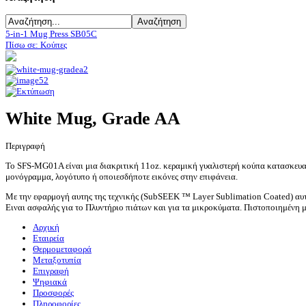
5-in-1 Mug Press SB05C
Πίσω σε: Κούπες
White Mug, Grade AA
Περιγραφή
Το SFS-MG01A είναι μια διακριτική 11oz.
κεραμική γυαλιστερή κούπα κατασκευασ
μονόγραμμα, λογότυπο ή οποιεσδήποτε εικόνες στην επιφάνεια.
Με την εφαρμογή αυτης της τεχνικής (
SubSEEK ™ Layer Sublimation Coated
) αυ
Ειναι ασφαλής για το Πλυντήριο πιάτων και για τα μικροκύματα. Πιστοποιημένη 
Αρχική
Εταιρεία
Θερμομεταφορά
Μεταξοτυπία
Επιγραφή
Ψηφιακά
Προσφορές
Πληροφορίες