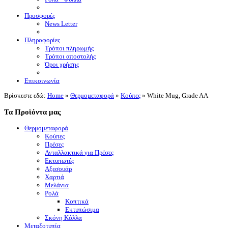
Προσφορές
News Letter
Πληροφορίες
Τρόποι πληρωμής
Τρόποι αποστολής
Όροι χρήσης
Επικοινωνία
Βρίσκεστε εδώ:
Home
»
Θερμομεταφορά
»
Κούπες
»
White Mug, Grade AA
Τα Προϊόντα μας
Θερμομεταφορά
Κούπες
Πρέσες
Ανταλλακτικά για Πρέσες
Εκτυπωτές
Αξεσουάρ
Χαρτιά
Μελάνια
Ρολά
Κοπτικά
Εκτυπώσιμα
Σκόνη Κόλλα
Μεταξοτυπία