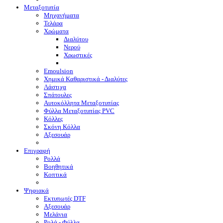
Μεταξοτυπία
Μηχανήματα
Τελάρα
Χρώματα
Διαλύτου
Νερού
Χρωστικές
Emoulsion
Χημικά Καθαριστικά - Διαλύτες
Λάστιχα
Σπάτουλες
Αυτοκόλλητα Μεταξοτυπίας
Φύλλα Μεταξοτυπίας PVC
Κόλλες
Σκόνη Κόλλα
Αξεσουάρ
Επιγραφή
Ρολλά
Βοηθητικά
Κοπτικά
Ψηφιακά
Eκτυπωτές DTF
Αξεσουάρ
Μελάνια
Ρολά - Φύλλα